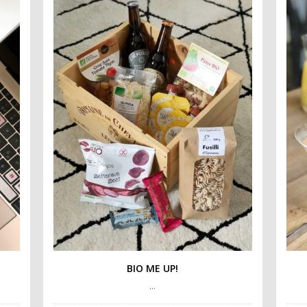
BIO ME UP!
…