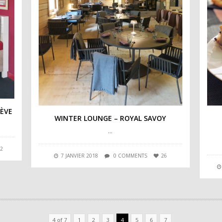
NÈVE
WINTER LOUNGE – ROYAL SAVOY
…
2
7 JANVIER 2018
0 COMMENTS
26
4 of 7
1
2
3
4
5
6
7