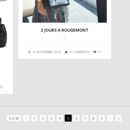
2 JOURS À ROUGEMONT
…
15 NOVEMBRE 2019
0 COMMENTS
17
23
5 of 30
‹
1
2
3
4
5
6
7
8
9
›
»