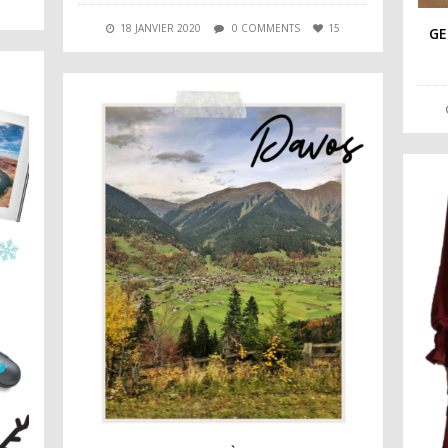
7
18 JANVIER 2020
0 COMMENTS
15
GE