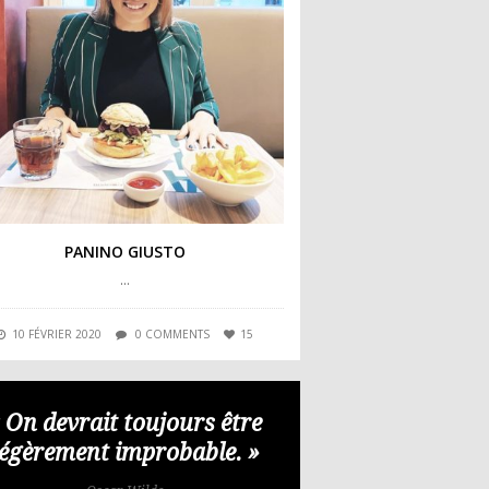
PANINO GIUSTO
…
10 FÉVRIER 2020
0 COMMENTS
15
 On devrait toujours être
légèrement improbable. »