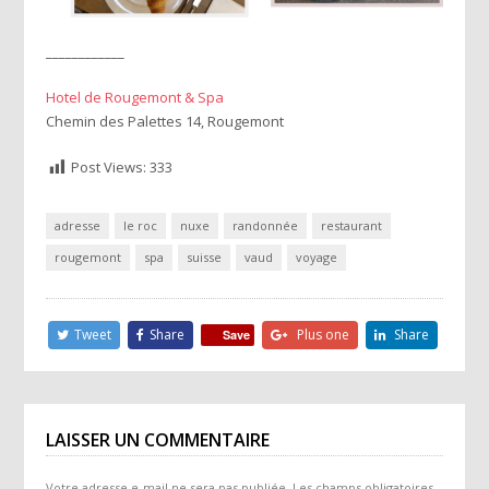
____________
Hotel de Rougemont & Spa
Chemin des Palettes 14, Rougemont
Post Views:
333
adresse
le roc
nuxe
randonnée
restaurant
rougemont
spa
suisse
vaud
voyage
Tweet
Share
Plus one
Share
Save
LAISSER UN COMMENTAIRE
Votre adresse e-mail ne sera pas publiée.
Les champs obligatoires