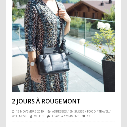
2 JOURS À ROUGEMONT
15 NOVEMBRE 2019
ADRESSES
/
EN SUISSE
/
FOOD
/
TRAVEL
/
WELLNESS
MLLE B
LEAVE A COMMENT
17