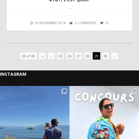
…
10 NOVEMBRE 2014
0 COMMENTS
15
29 of 30
«
‹
25
26
27
28
29
30
›
INSTAGRAM