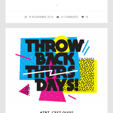
…
19 NOVEMBRE 2014
4 COMMENTS
16
#TBT, C’EST QUOI?