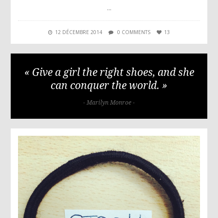
…
12 DÉCEMBRE 2014
0 COMMENTS
13
« Give a girl the right shoes, and she
can conquer the world. »
- Marilyn Monroe -