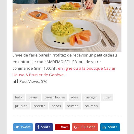
Envie de faire pareil? Profitez de recevoir un petit cadeau
en entrant le code MADEMOISELLEB lors de votre
commande (min. 100chf),
en ligne ou à la boutique Caviar
House & Prunier de Genève
.
Post Views:
576
balik
caviar
caviar house
idée
manger
noel
prunier
recette
repas
salmon
saumon
Tweet
Share
Plus one
Share
Save