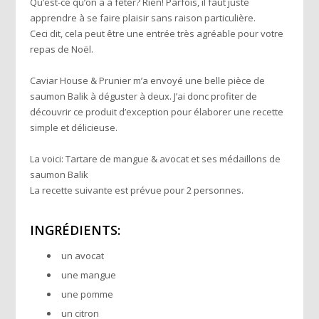
Qu’est-ce qu’on a à fêter? Rien! Parfois, il faut juste
apprendre à se faire plaisir sans raison particulière.
Ceci dit, cela peut être une entrée très agréable pour votre
repas de Noël.
Caviar House & Prunier
m’a envoyé une belle pièce de
saumon Balik à déguster à deux. J’ai donc profiter de
découvrir ce produit d’exception pour élaborer une recette
simple et délicieuse.
La voici: Tartare de mangue & avocat et ses médaillons de
saumon Balik
La recette suivante est prévue pour 2 personnes.
INGRÉDIENTS:
un avocat
une mangue
une pomme
un citron