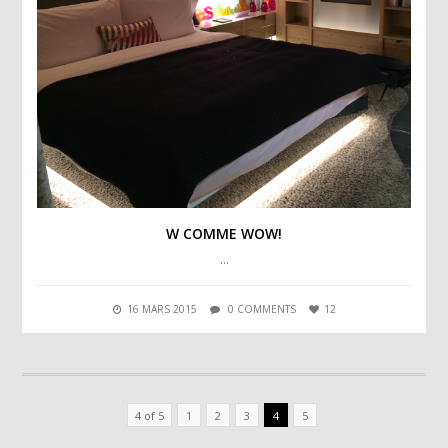
W COMME WOW!
…
16 MARS 2015
0 COMMENTS
12
4 of 5
1
2
3
4
5