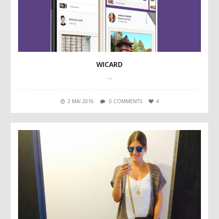
WICARD
…
2 MAI 2016
0 COMMENTS
4