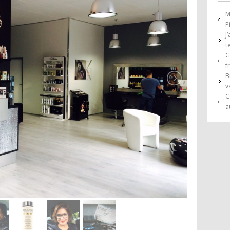
M
P
J
t
G
f
B
v
C
a