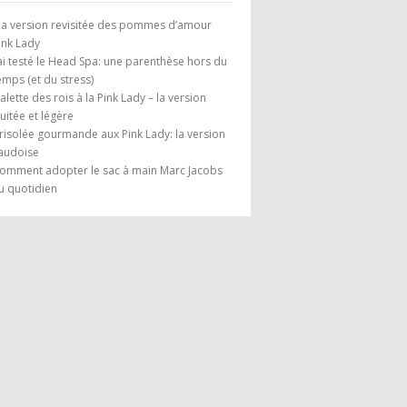
a version revisitée des pommes d’amour
ink Lady
’ai testé le Head Spa: une parenthèse hors du
emps (et du stress)
alette des rois à la Pink Lady – la version
ruitée et légère
risolée gourmande aux Pink Lady: la version
audoise
omment adopter le sac à main Marc Jacobs
u quotidien