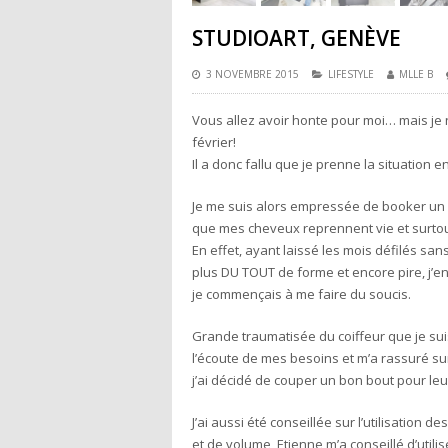
STUDIOART, GENÈVE
3 NOVEMBRE 2015
LIFESTYLE
MLLE B
Vous allez avoir honte pour moi… mais je n
février!
Il a donc fallu que je prenne la situation
Je me suis alors empressée de booker un
que mes cheveux reprennent vie et surto
En effet, ayant laissé les mois défilés sans 
plus DU TOUT de forme et encore pire, j’en
je commençais à me faire du soucis.
Grande traumatisée du coiffeur que je su
l’écoute de mes besoins et m’a rassuré su
j’ai décidé de couper un bon bout pour leu
J’ai aussi été conseillée sur l’utilisatio
et de volume, Etienne m’a conseillé d’utili