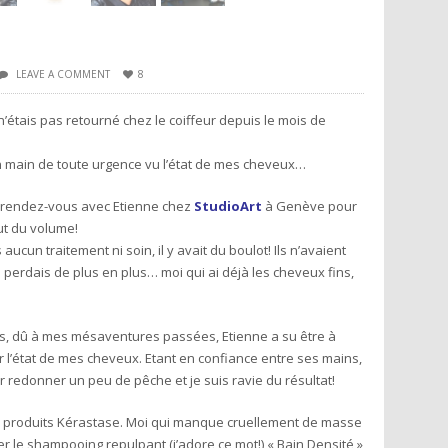
LEAVE A COMMENT
8
’étais pas retourné chez le coiffeur depuis le mois de
 en main de toute urgence vu l’état de mes cheveux…
 rendez-vous avec Etienne chez
StudioArt
à Genève pour
ut du volume!
aucun traitement ni soin, il y avait du boulot! Ils n’avaient
 perdais de plus en plus… moi qui ai déjà les cheveux fins,
is, dû à mes mésaventures passées, Etienne a su être à
r l’état de mes cheveux. Etant en confiance entre ses mains,
r redonner un peu de pêche et je suis ravie du résultat!
n des produits Kérastase. Moi qui manque cruellement de masse
ser le shampooing repulpant (j’adore ce mot!) « Bain Densité »