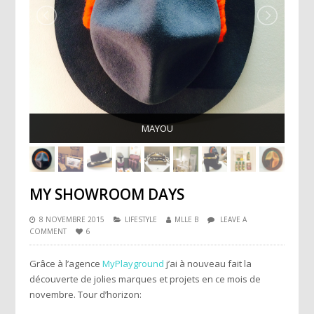
MAYOU
MY SHOWROOM DAYS
8 NOVEMBRE 2015
LIFESTYLE
MLLE B
LEAVE A
COMMENT
6
Grâce à l’agence
MyPlayground
j’ai à nouveau fait la
découverte de jolies marques et projets en ce mois de
novembre. Tour d’horizon: