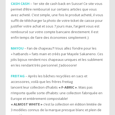
CASH CASH
– 1er site de cash back en Suisse! Ce site vous
permet d’être remboursé sur certains articles que vous
avez acheté. C’est simple, une fois le produit acheté, il vous
suffit de télécharger la photo de votre ticket de caisse pour
justifier votre achat et sous 7 jours max, l’argent vous est
remboursé sur votre compte bancaire directement. Il est
enfin temps de faire des économies simplement ;)
MAYOU
– Fan de chapeau?! Vous allez fondre pour les
« hatbands » faits main et créés par Mayele Sakaneno. Ces
jolis bijoux rendent nos chapeaux uniques et les subliment
en les rendant très personnel. J’adoooore!
FREITAG
– Après les bâches recyclées en sacs et
accessoires, voilà que les frères Freitag
lancent leur collection d’habits
« F-ABRIC »
. Mais pas
n’importe quelle sorte d’habits: une collection fabriquée en
Europe et entièrement compostable!
« ALMOST WHITE »
c’est la collection en édition limitée de
3 modèles connus de la marque presque blanc et plein de