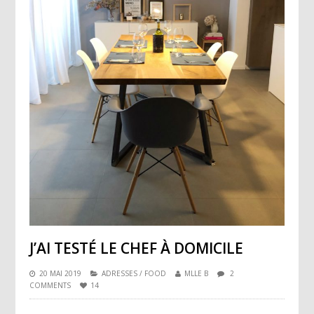
J’AI TESTÉ LE CHEF À DOMICILE
20 MAI 2019
ADRESSES
/
FOOD
MLLE B
2
COMMENTS
14