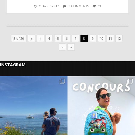
21 AVRIL 2017
2 COMMENTS
29
8 of 20
«
‹
4
5
6
7
8
9
10
11
12
›
»
INSTAGRAM