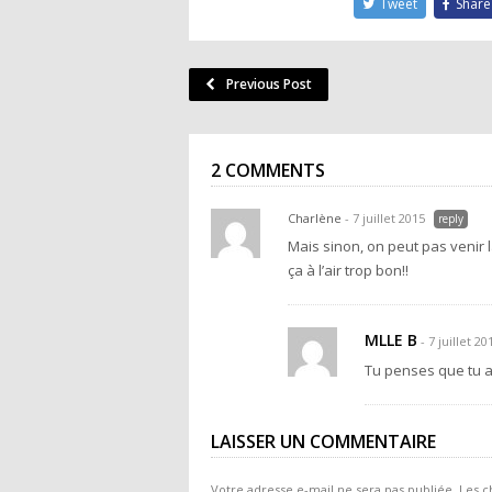
Tweet
Share
Previous Post
2 COMMENTS
Charlène
- 7 juillet 2015
reply
Mais sinon, on peut pas venir 
ça à l’air trop bon!!
MLLE B
- 7 juillet 20
Tu penses que tu as
LAISSER UN COMMENTAIRE
Votre adresse e-mail ne sera pas publiée.
Les c