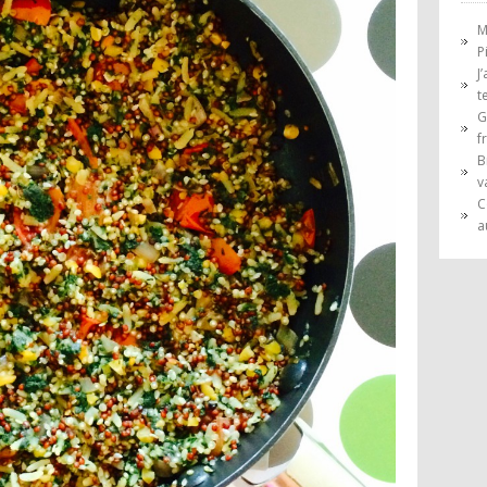
M
P
J
t
G
f
B
v
C
a