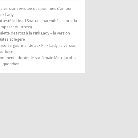
a version revisitée des pommes d’amour
ink Lady
’ai testé le Head Spa: une parenthèse hors du
emps (et du stress)
alette des rois à la Pink Lady – la version
ruitée et légère
risolée gourmande aux Pink Lady: la version
audoise
omment adopter le sac à main Marc Jacobs
u quotidien