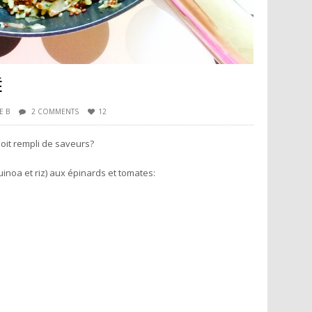
É
E B
2 COMMENTS
12
soit rempli de saveurs?
inoa et riz) aux épinards et tomates: