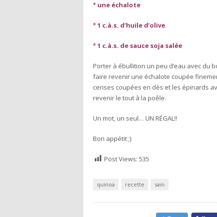
° une échalote
° 1 c.à.s. d’huile d’olive
° 1 c.à.s. de sauce soja salée
Porter à ébullition un peu d’eau avec du b
faire revenir une échalote coupée finement
cerises coupées en dès et les épinards avec
revenir le tout à la poêle.
Un mot, un seul… UN RÉGAL!!
Bon appétit ;)
Post Views:
535
quinoa
recette
sain