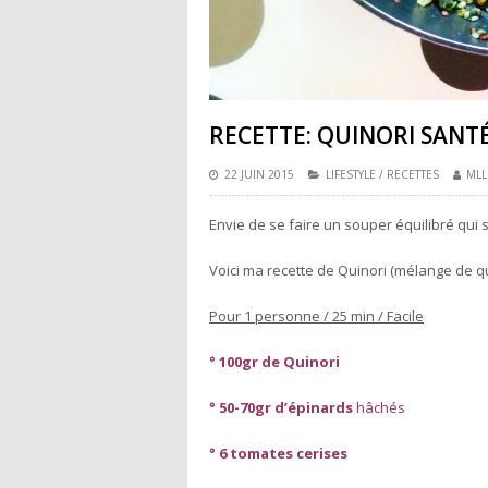
RECETTE: QUINORI SANT
22 JUIN 2015
LIFESTYLE
/
RECETTES
MLL
Envie de se faire un souper équilibré qui 
Voici ma recette de Quinori (mélange de qu
Pour 1 personne / 25 min / Facile
° 100gr de Quinori
° 50-70gr d’épinards
hâchés
° 6 tomates cerises