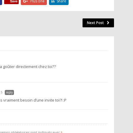
Plus one
Share
Save
Next Post
la goûter directement chez toi??
15
reply
 vraiment besoin d’une invite toi?! :P
hamps obligatoires sont indiqués avec
*