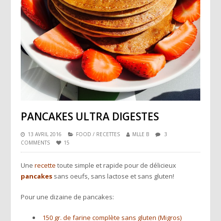
PANCAKES ULTRA DIGESTES
13 AVRIL 2016
FOOD
/
RECETTES
MLLE B
3
COMMENTS
15
Une
recette
toute simple et rapide pour de délicieux
pancakes
sans oeufs, sans lactose et sans gluten!
Pour une dizaine de pancakes:
150 gr. de farine complète sans gluten (Migros)