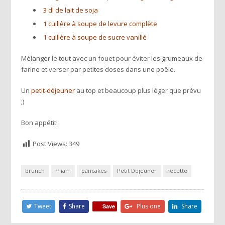
3 dl de lait de soja
1 cuillère à soupe de levure complète
1 cuillère à soupe de sucre vanillé
Mélanger le tout avec un fouet pour éviter les grumeaux de
farine et verser par petites doses dans une poêle.
Un
petit-déjeuner
au top et beaucoup plus léger que prévu
;)
Bon appétit!
Post Views:
349
brunch
miam
pancakes
Petit Déjeuner
recette
Tweet
Share
Plus one
Share
Save