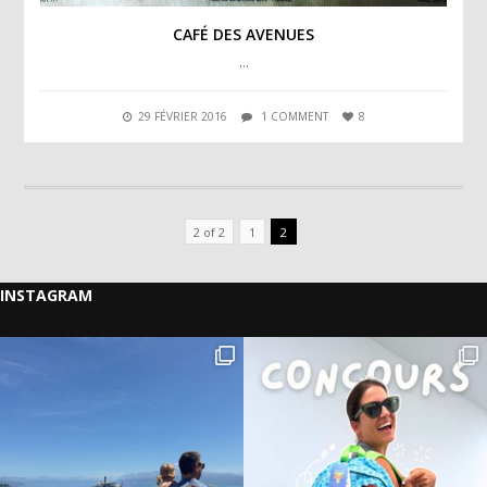
CAFÉ DES AVENUES
…
29 FÉVRIER 2016
1 COMMENT
8
2 of 2
1
2
INSTAGRAM